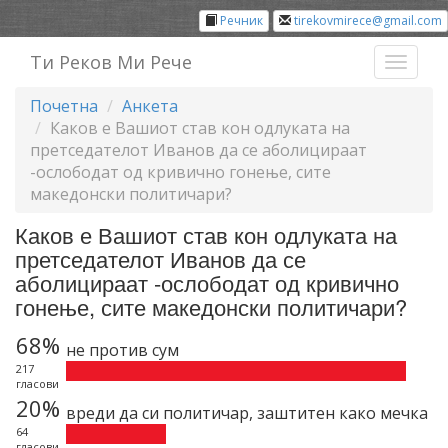
Речник
tirekovmirece@gmail.com
Ти Реков Ми Рече
Toggl
naviga
Почетна
Анкета
Каков е Вашиот став кон одлуката на
претседателот Иванов да се аболицираат
-ослободат од кривично гонење, сите
македонски политичари?
Каков е Вашиот став кон одлуката на
претседателот Иванов да се
аболицираат -ослободат од кривично
гонење, сите македонски политичари?
68%
не против сум
217
гласови
20%
вреди да си политичар, заштитен како мечка
64
гласови