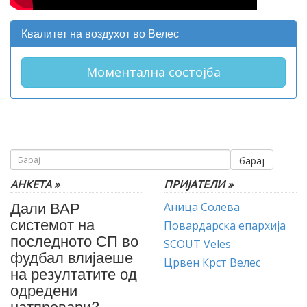
Квалитет на воздухот во Велес
Моментална состојба
барај
АНКЕТА »
ПРИЈАТЕЛИ »
Дали ВАР
Аница Солева
системот на
Повардарска епархија
последното СП во
SCOUT Veles
фудбал влијаеше
Црвен Крст Велес
на резултатите од
одредени
натпревари?