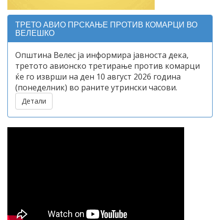
ТРЕТО АВИО ПРСКАЊЕ ПРОТИВ КОМАРЦИ ВО
ВЕЛЕШКО
Општина Велес ја информира јавноста дека,
третото авионско третирање против комарци
ќе го изврши на ден 10 август 2026 година
(понеделник) во раните утрински часови.
Детали