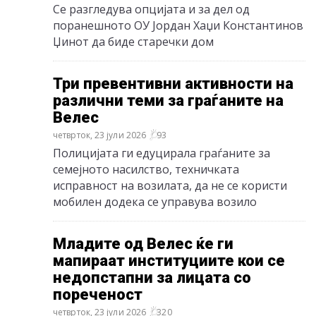
Се разгледува опцијата и за дел од
поранешното ОУ Јордан Хаџи Константинов
Џинот да биде старечки дом
Три превентивни активности на
различни теми за граѓаните на
Велес
четврток, 23 јули 2026
93
Полицијата ги едуцирала граѓаните за
семејното насилство, техничката
исправност на возилата, да не се користи
мобилен додека се управува возило
Младите од Велес ќе ги
мапираат институциите кои се
недопстапни за лицата со
пореченост
четврток, 23 јули 2026
320