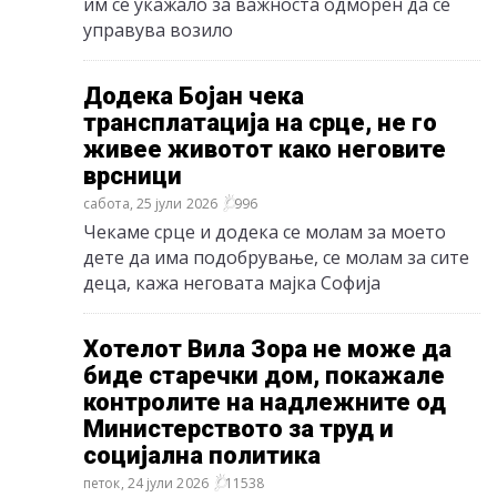
им се укажало за важноста одморен да се
управува возило
Додека Бојан чека
трансплатација на срце, не го
живее животот како неговите
врсници
сабота, 25 јули 2026
996
Чекаме срце и додека се молам за моето
дете да има подобрување, се молам за сите
деца, кажа неговата мајка Софија
Хотелот Вила Зора не може да
биде старечки дом, покажале
контролите на надлежните од
Министерството за труд и
социјална политика
петок, 24 јули 2026
11538