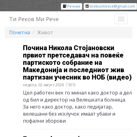
Речник
tirekovmirece@gmail.com
Ти Реков Ми Рече
Toggl
naviga
Почетна
Живот
Почина Никола Стојановски
првиот претседавач на повеќе
партиското собрание на
Македонија и последниот жив
партизан учесник во НОБ (видео)
недела, 02 август 2026
970
Цел работен век го минал како доктор а дел
од бил и директор на Велешката болница.
За него како доктор, како педијатар,
велешани без исклучок имаат убави и
пофални зборови