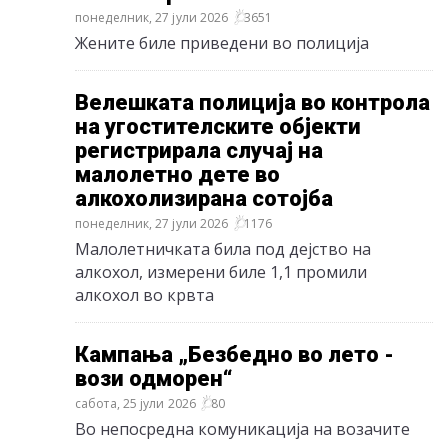
понеделник, 27 јули 2026
3651
Жените биле приведени во полиција
Велешката полиција во контрола
на угостителските објекти
регистрирала случај на
малoлетно дете во
алкохолизирана сотојба
понеделник, 27 јули 2026
1176
Mалолетничката била под дејство на
алкохол, измерени биле 1,1 промили
алкохол во крвта
Кампања „Безбедно во лето -
вози одморен“
сабота, 25 јули 2026
80
Во непосредна комуникација на возачите