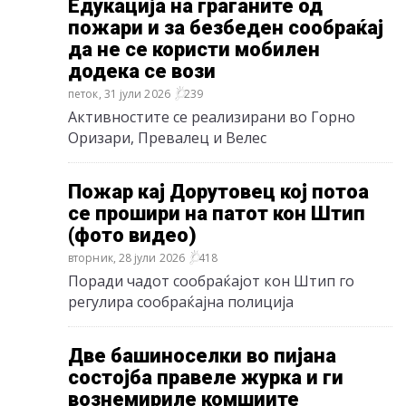
Едукација на граѓаните од
пожари и за безбеден сообраќај
да не се користи мобилен
додека се вози
петок, 31 јули 2026
239
Активностите се реализирани во Горно
Оризари, Превалец и Велес
Пожар кај Дорутовец кој потоа
се прошири на патот кон Штип
(фото видео)
вторник, 28 јули 2026
418
Поради чадот сообраќајот кон Штип го
регулира сообраќајна полиција
Две башиноселки во пијана
состојба правеле журка и ги
вознемириле комшиите