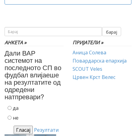
барај
АНКЕТА »
ПРИЈАТЕЛИ »
Дали ВАР
Аница Солева
системот на
Повардарска епархија
последното СП во
SCOUT Veles
фудбал влијаеше
Црвен Крст Велес
на резултатите од
одредени
натпревари?
да
не
Резултати