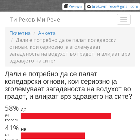
Речник
tirekovmirece@gmail.com
Ти Реков Ми Рече
Toggl
naviga
Почетна
Анкета
Дали е потребно да се палат коледарски
огнови, кои сериозно ја зголемуваат
загаденоста на водухот во градот, и влијаат врз
здравјето на сите?
Дали е потребно да се палат
коледарски огнови, кои сериозно ја
зголемуваат загаденоста на водухот во
градот, и влијаат врз здравјето на сите?
58%
да
94
гласови
41%
не
68
гласови