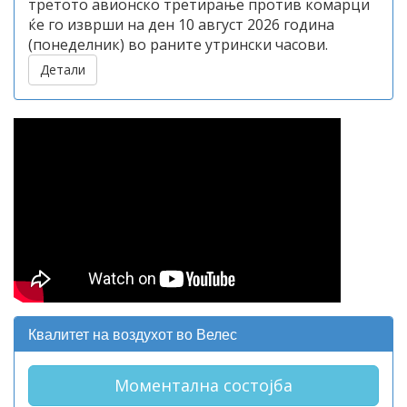
третото авионско третирање против комарци
ќе го изврши на ден 10 август 2026 година
(понеделник) во раните утрински часови.
Детали
Квалитет на воздухот во Велес
Моментална состојба