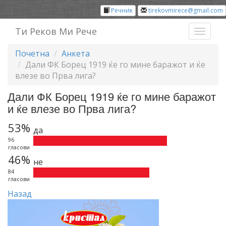
Речник
tirekovmirece@gmail.com
Ти Реков Ми Рече
Toggl
naviga
Почетна
Анкета
Дали ФК Борец 1919 ќе го мине баражот и ќе
влезе во Прва лига?
Дали ФК Борец 1919 ќе го мине баражот
и ќе влезе во Прва лига?
53%
да
96
гласови
46%
не
84
гласови
Назад