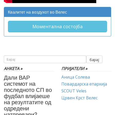
Квалитет на воздухот во Велес
Моментална состојба
барај
АНКЕТА »
ПРИЈАТЕЛИ »
Дали ВАР
Аница Солева
системот на
Повардарска епархија
последното СП во
SCOUT Veles
фудбал влијаеше
Црвен Крст Велес
на резултатите од
одредени
натпревари?