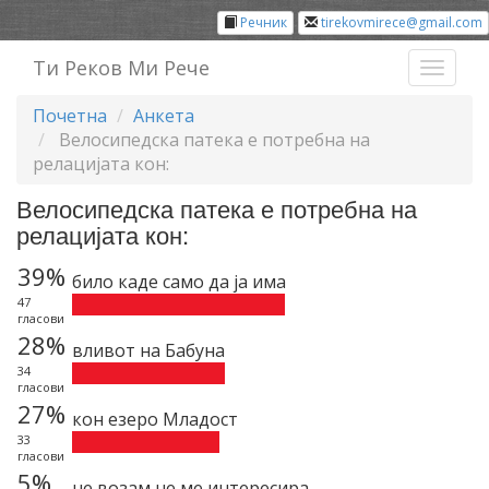
Речник
tirekovmirece@gmail.com
Ти Реков Ми Рече
Toggl
naviga
Почетна
Анкета
Велосипедска патека е потребна на
релацијата кон:
Велосипедска патека е потребна на
релацијата кон:
39%
било каде само да ја има
47
гласови
28%
вливот на Бабуна
34
гласови
27%
кон езеро Младост
33
гласови
5%
не возам не ме интересира