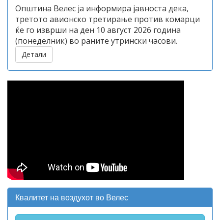
Општина Велес ја информира јавноста дека,
третото авионско третирање против комарци
ќе го изврши на ден 10 август 2026 година
(понеделник) во раните утрински часови.
Детали
Квалитет на воздухот во Велес