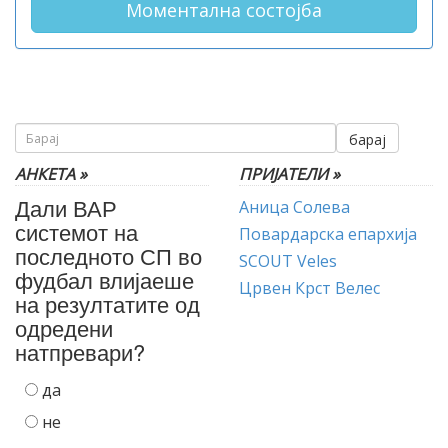
Моментална состојба
барај
АНКЕТА »
ПРИЈАТЕЛИ »
Дали ВАР
Аница Солева
системот на
Повардарска епархија
последното СП во
SCOUT Veles
фудбал влијаеше
Црвен Крст Велес
на резултатите од
одредени
натпревари?
да
не