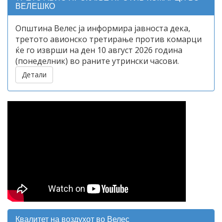
ВЕЛЕШКО
Општина Велес ја информира јавноста дека,
третото авионско третирање против комарци
ќе го изврши на ден 10 август 2026 година
(понеделник) во раните утрински часови.
Детали
Квалитет на воздухот во Велес