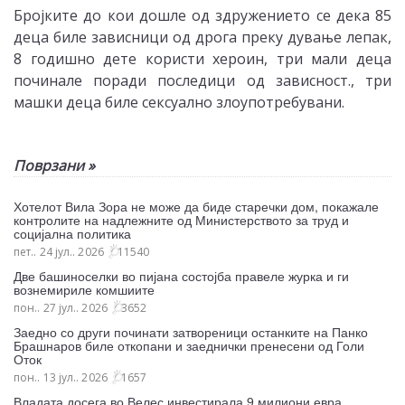
Бројките до кои дошле од здружението се дека 85
деца биле зависници од дрога преку дување лепак,
8 годишно дете користи хероин, три мали деца
починале поради последици од зависност., три
машки деца биле сексуално злоупотребувани.
Поврзани »
Хотелот Вила Зора не може да биде старечки дом, покажале
контролите на надлежните од Министерството за труд и
социјална политика
пет.. 24 јул.. 2026
11540
Две башиноселки во пијана состојба правеле журка и ги
вознемириле комшиите
пон.. 27 јул.. 2026
3652
Заедно со други починати затвореници останките на Панко
Брашнаров биле откопани и заеднички пренесени од Голи
Оток
пон.. 13 јул.. 2026
1657
Владата досега во Велес инвестирала 9 милиони евра