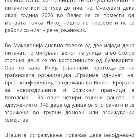
полицијата на крстосницата ги казнува возачите а
питачите кои се тука до нив, не. Очекувам дека
оваа година 2026 во Велес ќе се помести од
мртвата точка. Никој ништо не преземе и не се
работи со нив“ – рече Јовановиќ.
Во Македонија дневно повеќе од две илјади деца
питачат, го минуваат денот на улица а во Скопје
стотина деца се по крстосниците од булеварите.
Ова го кажа Илија Јовановиќ претседател на
граѓанската организација „Градиме иднина“, на
прес конференцијата одржана во Велес. Бројката
за новогодишните и Божикни празници е
поголема. За овие четири години работа на
здружението, 145 деца од улица се отстранети и се
згрижени во групни домови или згрижувачки
семејства.
„Нашите истражување покажаа дека секојдневно