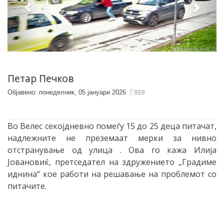
Петар Печков
939
Објавено: понеделник, 05 јануари 2026
Во Велес секојдневно помеѓу 15 до 25 деца питачат,
надлежните не преземаат мерки за нивно
отстранување од улица . Ова го кажа Илија
Јовановиќ, претседател на здружението „Градиме
иднина“ кое работи на решавање на проблемот со
питачите.