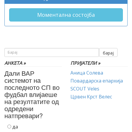
Моментална состојба
барај
АНКЕТА »
ПРИЈАТЕЛИ »
Дали ВАР
Аница Солева
системот на
Повардарска епархија
последното СП во
SCOUT Veles
фудбал влијаеше
Црвен Крст Велес
на резултатите од
одредени
натпревари?
да