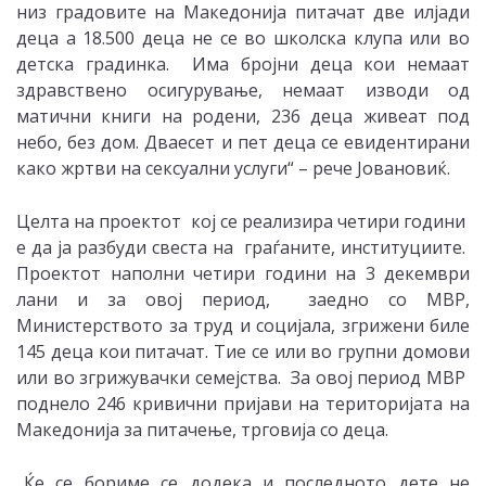
низ градовите на Македонија питачат две илјади
деца а 18.500 деца не се во школска клупа или во
детска градинка. Има бројни деца кои немаат
здравствено осигурување, немаат изводи од
матични книги на родени, 236 деца живеат под
небо, без дом. Дваесет и пет деца се евидентирани
како жртви на сексуални услуги“ – рече Јовановиќ.
Целта на проектот кој се реализира четири години
е да ја разбуди свеста на граѓаните, институциите.
Проектот наполни четири години на 3 декември
лани и за овој период, заедно со МВР,
Министерството за труд и социјала, згрижени биле
145 деца кои питачат. Тие се или во групни домови
или во згрижувачки семејства. За овој период МВР
поднело 246 кривични пријави на територијата на
Македонија за питачење, трговија со деца.
„Ќе се бориме се додека и последното дете не