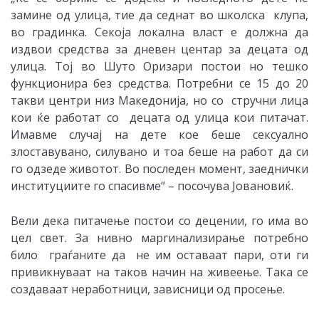
замине од улица, тие да седнат во школска клупа,
во градинка. Секоја локална власт е должна да
издвои средства за дневен центар за децата од
улица. Тој во Шуто Оризари постои но тешко
функционира без средства. Потребни се 15 до 20
такви центри низ Македонија, но со стручни лица
кои ќе работат со децата од улица кои питачат.
Имавме случај на дете кое беше сексуално
злоставувано, силувано и тоа беше на работ да си
го одзеде животот. Во последен момент, заеднички
институциите го спасивме“ – посочува Јовановиќ.
Вели дека питачење постои со децении, го има во
цел свет. За нивно маргинализирање потребно
било граѓаните да не им оставаат пари, оти ги
привикнуваат на таков начин на живеење. Така се
создаваат неработници, зависници од просење.