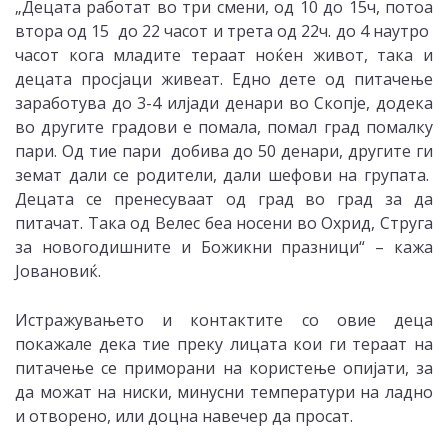
„Децата работат во три смени, од 10 до 15ч, потоа
втора од 15 до 22 часот и трета од 22ч. до 4 наутро
часот кога младите тераат ноќен живот, така и
децата просјаци живеат. Едно дете од питачење
заработува до 3-4 илјади денари во Скопје, додека
во другите градови е помала, помал град помалку
пари. Од тие пари добива до 50 денари, другите ги
земат дали се родители, дали шефови на групата.
Децата се пренесуваат од град во град за да
питачат. Така од Велес беа носени во Охрид, Струга
за новогодишните и Божикни празници“ – кажа
Јовановиќ.
Истражувањето и контактите со овие деца
покажале дека тие преку лицата кои ги тераат на
питачење се приморани на користење опијати, за
да можат на ниски, минусни температури на ладно
и отворено, или доцна навечер да просат.