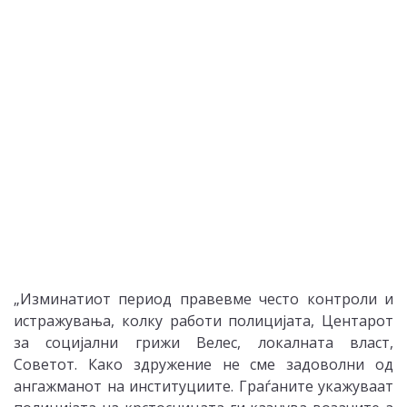
„Изминатиот период правевме често контроли и
истражувања, колку работи полицијата, Центарот
за социјални грижи Велес, локалната власт,
Советот. Како здружение не сме задоволни од
ангажманот на институциите. Граѓаните укажуваат