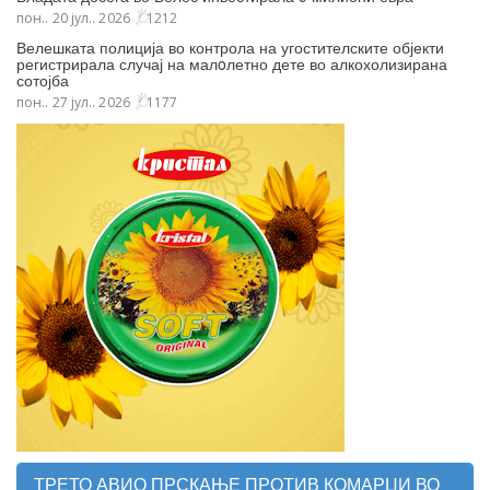
пон.. 20 јул.. 2026
1212
Велешката полиција во контрола на угостителските објекти
регистрирала случај на малoлетно дете во алкохолизирана
сотојба
пон.. 27 јул.. 2026
1177
ТРЕТО АВИО ПРСКАЊЕ ПРОТИВ КОМАРЦИ ВО