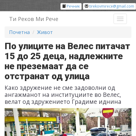
Речник
tirekovmirece@gmail.com
Ти Реков Ми Рече
Toggl
naviga
Почетна
Живот
По улиците на Велес питачат
15 до 25 деца, надлежните
не преземаат да се
отстранат од улица
Како здружение не сме задоволни од
ангажманот на институциите во Велес,
велат од здружението Градиме иднина