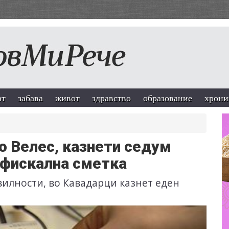
рт
забава
живот
здравство
образование
хрони
о Велес, казнети седум
 фискална сметка
вилности, во Кавадарци казнет еден