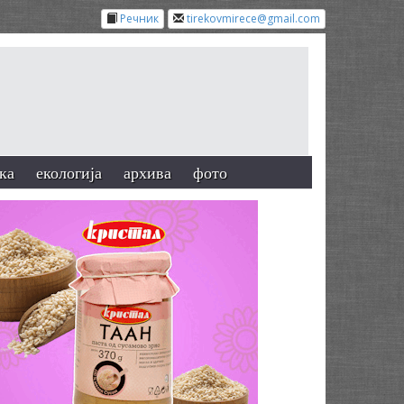
Речник
tirekovmirece@gmail.com
ка
екологија
архива
фото