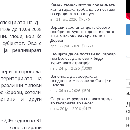
Камен темелникот за подземната
катна гаража треба да се постави
во средината на август
вт.. 21 јул.. 2026
7576
спекцијата на УЈП
Заради заостанат долг, Советот
.08 до 17.08 2025
одобри од Буџетот да се исплатат
10,4 милиони денари за ЈКП
ни, глоби, кои ќе
Дервен
субјектот. Ова е
сре.. 22 јул.. 2026
3889
 ја реализираат
Гемијата да се постави во Вардар
низ Велес, да плови и биде
туристичка атракција
пет.. 24 јул.. 2026
3089
ј период спровела
Започнаа да сообраќаат
територијата на
пладневните возови за Скопје и
Битола
н различни типови
чет.. 06 авг.. 2026
501
фе барови, хотели,
А
Се реконструира војничка зградa
сарници и други
Д
во касарната во Велес
с
пон.. 20 јул.. 2026
447
п
 37,4% односно 91
в
 констатирани