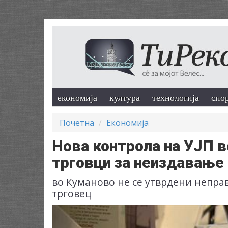
економија
култура
технологија
спо
Почетна
Економија
Нова контрола на УЈП в
трговци за неиздавање
во Куманово не се утврдени непра
трговец