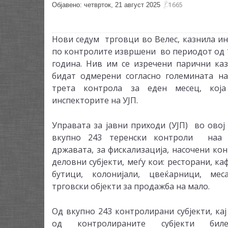
1665
Објавено: четврток, 21 август 2025
Нови седум трговци во Велес, казнила ин
по контролите извршени во периодот од 11
година. Нив им се изречени парични каз
бидат одмерени согласно големината на 
трета контрола за еден месец, која
инспекторите на УЈП.
Управата за јавни приходи (УЈП) во ово
вкупно 243 теренски контроли наа 
државата, за фискализација, насочени ко
деловни субјекти, меѓу кои: ресторани, ка
бутици, колонијали, цвеќарници, ме
трговски објекти за продажба на мало.
Од вкупно 243 контролирани субјекти, кај
од контролираните субјекти биле