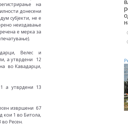
в
регистрирање на
р
вилности донесени
о
дум субјекти, не е
н
торено неиздавање
речена е мерка за
апечатување).
дарци, Велес и
и, a утврдени 12
Р
дна во Кавадарци,
1 а утврдени 13
Ресен извршени 67
д кои 1 во Битола,
3 во Ресен.