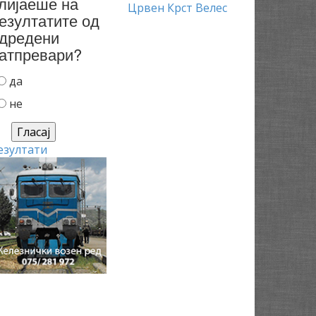
лијаеше на
Црвен Крст Велес
езултатите од
дредени
атпревари?
да
не
езултати