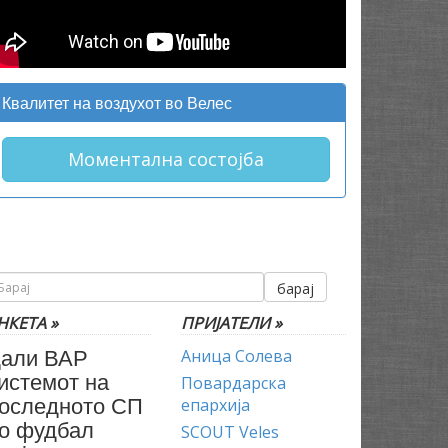
Квалитет на воздухот во Велес
Моментална состојба
барај
НКЕТА »
ПРИЈАТЕЛИ »
али ВАР
Аница Солева
истемот на
Повардарска
оследното СП
епархија
о фудбал
SCOUT Veles