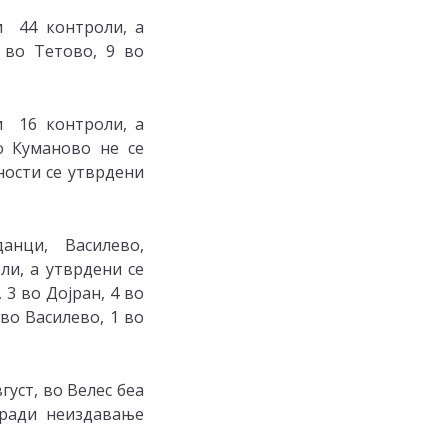
и 44 контроли, а
 во Тетово, 9 во
 16 контроли, а
о Куманово не се
ности се утврдени
анци, Василево,
ли, а утврдени се
 3 во Дојран, 4 во
 во Василево, 1 во
густ, во Велес беа
оради неиздавање