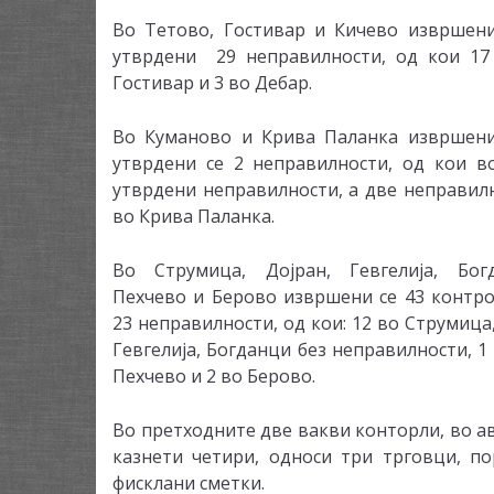
Во Тетово, Гостивар и Кичево извршен
утврдени 29 неправилности, од кои 17
Гостивар и 3 во Дебар.
Во Куманово и Крива Паланка извршени
утврдени се 2 неправилности, од кои в
утврдени неправилности, а две неправил
во Крива Паланка.
Во Струмица, Дојран, Гевгелија, Богд
Пехчево и Берово извршени се 43 контро
23 неправилности, од кои: 12 во Струмица,
Гевгелија, Богданци без неправилности, 1
Пехчево и 2 во Берово.
Во претходните две вакви конторли, во ав
казнети четири, односи три трговци, п
фисклани сметки.