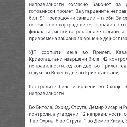
неправилности согласно Законот за 
готовински промет. За утврдените непра
бил 91 прекршочни санкции – глоби. За се
посочено во кој градови се, поради пов
фискални сметки во рок од две години, из
привремена забрана за вршење дејност (з
УЈП соопшти дека во Прилеп, Кава
Кривогаштани извршени биле 42 контрол
неправилности, од кои две во Прилеп, е
седум во Велес и две во Кривогаштани;
Контролите биле извршени во Скопје 3
неправилности.
Во Битола, Охрид, Струга, Демир Хисар и 
контроли, а утврдени 12 неправилности, о
1 во Охрид, 6 во Струга, 1 во Демир Хисар, 