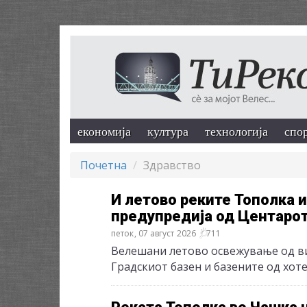
економија
култура
технологија
спо
Почетна
Здравство
И летово реките Тополка и
предупредија од Центарот 
петок, 07 август 2026
711
Bелешани летово освежување од ви
Градскиот базен и базените од хот