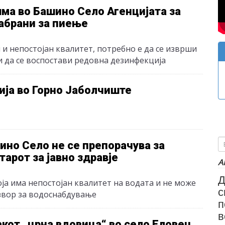
ма во Башино Село Агенцијата за
забрани за пиење
 и непостојан квалитет, потребно е да се изврши
 и да се воспостави редовна дезинфекција
ија во Горно Јаболчиште
но Село не се препорачува за
арот за јавно здравје
А
Д
ја има непостојан квалитет на водата и не може
с
извор за водоснабдување
п
в
акот „црна вдовица“ во село Еловец