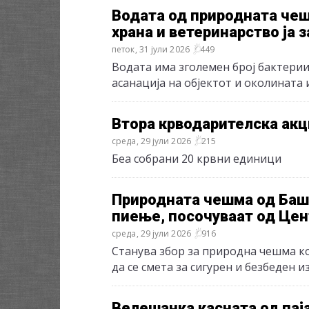
Водата од природната чеш
храна и ветеринарство ја 
петок, 31 јули 2026
449
Водата има зголемен број бактерии
асанација на објектот и околината
Втора крводарителска акц
среда, 29 јули 2026
215
Беа собрани 20 крвни единици
Природната чешма од Баши
пиење, посочуваат од Цент
среда, 29 јули 2026
916
Станува збор за природна чешма ко
да се смета за сигурен и безбеден 
Велешанка касната од пај