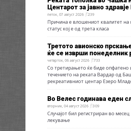
Реката Тополка во Чашка н
Центарот за јавно здравје
петок, 07 август 2026
239
Причина е влошениот квалитет на 
статус кој е од трета класа
Третото авионско прскање
ќе се изврши понеделник 
четврток, 06 август 2026
733
Со третирањето ќе биде опфатено ц
течението на реката Вардар од Баш
рекреативниот центар Езеро Млад
Во Велес годинава еден с
вторник, 04 август 2026
309
Случајот бил регистриран во месец 
лекување