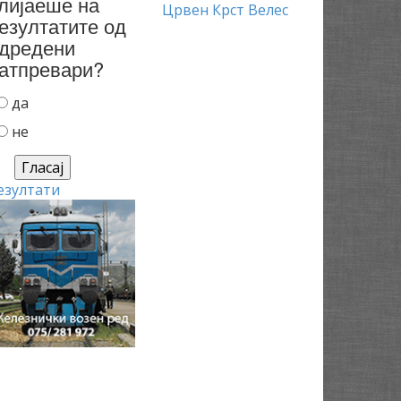
лијаеше на
Црвен Крст Велес
езултатите од
дредени
атпревари?
да
не
езултати