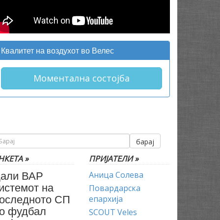
Квалитет на воздухот во Велес
Моментална состојба
барај
НКЕТА »
ПРИЈАТЕЛИ »
али ВАР
Аница Солева
истемот на
Повардарска
оследното СП
епархија
о фудбал
SCOUT Veles