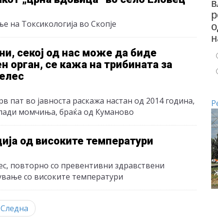
в
р
о
е на Токсикологија во Скопје
н
ни, секој од нас може да биде
н орган, се кажа на трибината за
Велес
в пат во јавноста раскажа настан од 2014 година,
Р
млади момчиња, браќа од Куманово
ција од високите температури
ес, повторно со превентивни здравствени
вување со високите температури
Следна