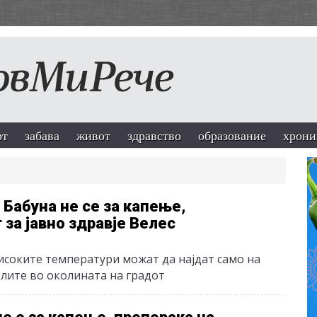
рт
забава
живот
здравство
образование
хрони
 Бабуна не се за капење,
за јавно здравје Велес
соките температури можат да најдат само на
елите во околината на градот