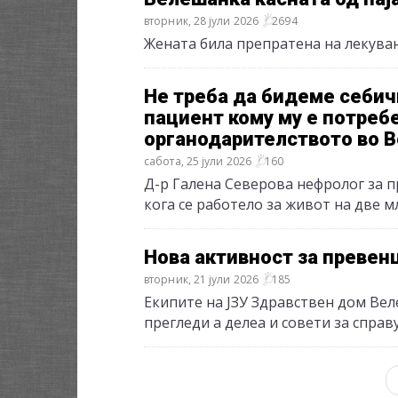
вторник, 28 јули 2026
2694
Жената била препратена на лекувањ
Не треба да бидеме себич
пациент кому му е потребе
органодарителството во 
сабота, 25 јули 2026
160
Д-р Галена Северова нефролог за пр
кога се работело за живот на две 
Нова активност за превен
вторник, 21 јули 2026
185
Екипите на ЈЗУ Здравствен дом Вел
прегледи а делеа и совети за спра