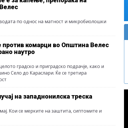
е е за капење, препорака на
 Велес
водата по однос на матност и микробиолошки
 против комарци во Општина Велес
рано наутро
елото градско и приградско подрачје, како и
ино Село до Караслари. Ќе се третира
ост
лучај на западнонилска треска
мај. Кои се мерките на заштита, сиптомите и