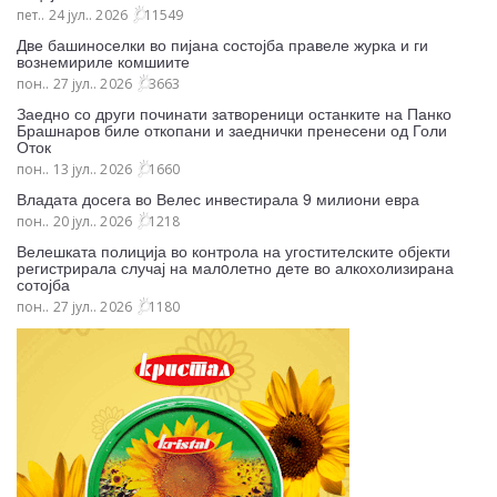
пет.. 24 јул.. 2026
11549
Две башиноселки во пијана состојба правеле журка и ги
вознемириле комшиите
пон.. 27 јул.. 2026
3663
Заедно со други починати затвореници останките на Панко
Брашнаров биле откопани и заеднички пренесени од Голи
Оток
пон.. 13 јул.. 2026
1660
Владата досега во Велес инвестирала 9 милиони евра
пон.. 20 јул.. 2026
1218
Велешката полиција во контрола на угостителските објекти
регистрирала случај на малoлетно дете во алкохолизирана
сотојба
пон.. 27 јул.. 2026
1180