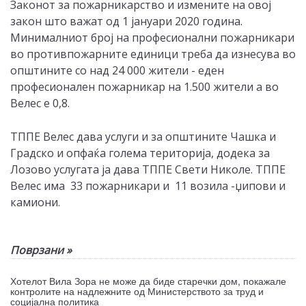
Законот за пожарникарство и измените на овој
закон што важат од 1 јануари 2020 година.
Минималниот број на професионални пожарникари
во противпожарните единици треба да изнесува во
општините со над 24 000 жители - еден
професионален пожарникар на 1.500 жители а во
Велес е 0,8.
ТППЕ Велес дава услуги и за општините Чашка и
Градско и опфаќа голема територија, додека за
Лозово услугата ја дава ТППЕ Свети Николе. ТППЕ
Велес има 33 пожарникари и 11 возила -џипови и
камиони.
Поврзани »
Хотелот Вила Зора не може да биде старечки дом, покажале
контролите на надлежните од Министерството за труд и
социјална политика