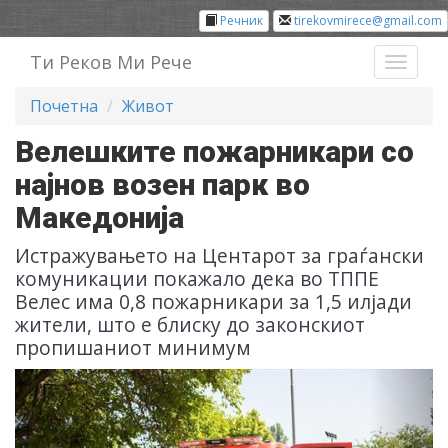
Речник
tirekovmirece@gmail.com
Ти Реков Ми Рече
Toggl
naviga
Почетна
Живот
Велешките пожарникари со
најнов возен парк во
Македонија
Истражувањето на Центарот за граѓански
комуникации покажало дека во TППЕ
Велес има 0,8 пожарникари за 1,5 илјади
жители, што е блиску до законскиот
пропишаниот минимум