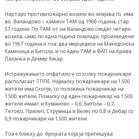
Најстаро противпожарно возило во земјава го има
во Валандово – камион ТАМ од 1966 година, стар
57 години. По ТАМ-от на Валандово следат четири
возила, само по една година помлади, произведени
во 1967 година и тоа: два мерцедеси на Македонска
Каменица и Битола, и по еден ТАМ и ФАП на Крива
Паланка и Демир Хисар.
Истражувањето опфатило и со колку пожарникари
располагаат ТППЕ. Најмалку пожарникари на 1.500
жители има Скопје, со половина пожарникар на
1.500 жители. Помалку од еден пожарникар на 1.500
жители имаат и Куманово – 0,6, Битола – 0,7,
Тетово, Прилеп, Струмица и Велес по 0,8 и Дебар со
0,9 пожарникари на 1.500 жители.
Тоа е блиску до бројката која ја припишува