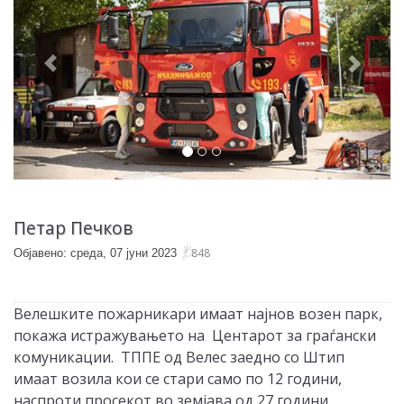
Петар Печков
848
Објавено: среда, 07 јуни 2023
Велешките пожарникари имаат најнов возен парк,
покажа истражувањето на Центарот за граѓански
комуникации. ТППЕ од Велес заедно со Штип
имаат возила кои се стари само по 12 години,
наспроти просекот во земјава од 27 години.