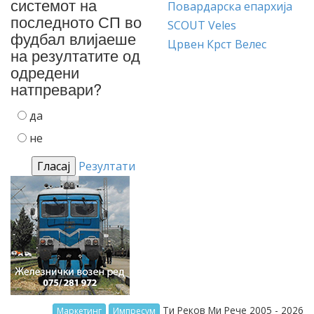
системот на
Повардарска епархија
последното СП во
SCOUT Veles
фудбал влијаеше
Црвен Крст Велес
на резултатите од
одредени
натпревари?
да
не
Резултати
Ти Реков Ми Рече 2005 - 2026
Маркетинг
Импресум