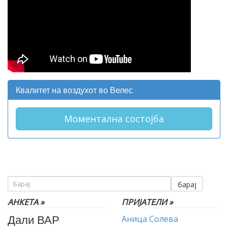
Квалитет на воздухот во Велес
Моментална состојба
барај
АНКЕТА »
ПРИЈАТЕЛИ »
Дали ВАР
Аница Солева