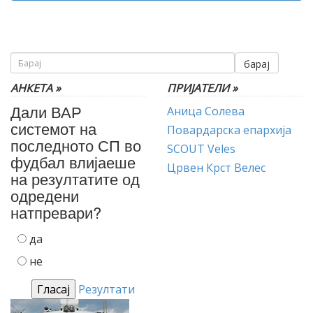
барај
АНКЕТА »
ПРИЈАТЕЛИ »
Дали ВАР
Аница Солева
системот на
Повардарска епархија
последното СП во
SCOUT Veles
фудбал влијаеше
Црвен Крст Велес
на резултатите од
одредени
натпревари?
да
не
Резултати