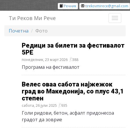
Речник
tirekovmirece@gmail.com
Ти Реков Ми Рече
Toggl
naviga
Почетна
Фото
Редици за билети за фестивалот
5РЕ
понеделник, 23 март 2026
388
Програма на фестивалот
Велес оваа сабота најжежок
град во Македонија, со плус 43,1
степен
сабота, 26 јули 2025
935
Голи ридови, бетон, асфалт придонесоа
градот да зоврие