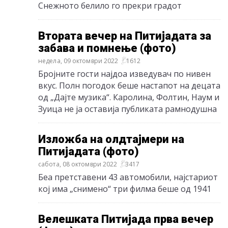
Снежното белило го прекри градот
Втората вечер на Питијадата за
забава и помнење (фото)
недела, 09 октомври 2022
1612
Бројните гости најдоа изведувач по нивен
вкус. Полн погодок беше настапот на децата
од „Дајте музика“. Каролина, Фолтин, Наум и
Зуица не ја оставија публиката рамнодушна
Изложба на олдтајмери на
Питијадата (фото)
сабота, 08 октомври 2022
3417
Беа претставени 43 автомобили, најстариот
кој има „снимено“ три филма беше од 1941
Велешката Питијада прва вечер