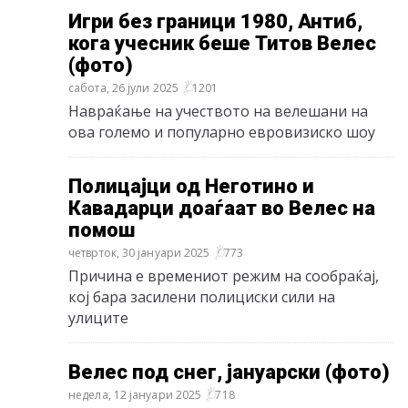
Игри без граници 1980, Антиб,
кога учесник беше Титов Велес
(фото)
сабота, 26 јули 2025
1201
Навраќање на учеството на велешани на
ова големо и популарно евровизиско шоу
Полицајци од Неготино и
Кавадарци доаѓаат во Велес на
помош
четврток, 30 јануари 2025
773
Причина е времениот режим на сообраќај,
кој бара засилени полициски сили на
улиците
Велес под снег, јануарски (фото)
недела, 12 јануари 2025
718