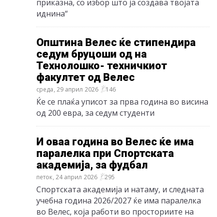
приказна, со избор што ја создава твојата
иднина“
Општина Велес ќе стипендира
седум бруцоши од на
Технолошко- техничкиот
факултет од Велес
среда, 29 април 2026
146
Ќе се плаќа уписот за прва година во висина
од 200 евра, за седум студенти
И оваа година во Велес ќе има
паралелка при Спортската
академија, за фудбал
петок, 24 април 2026
295
Спортската академија и натаму, и следната
учебна година 2026/2027 ќе има паралелка
во Велес, која работи во просториите на