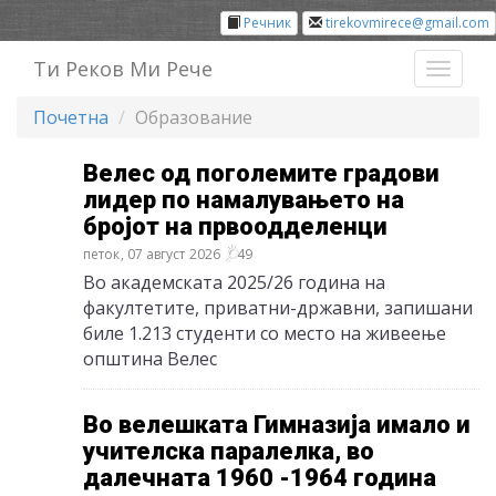
Речник
tirekovmirece@gmail.com
Ти Реков Ми Рече
Toggl
naviga
Почетна
Образование
Велес од поголемите градови
лидер по намалувањето на
бројот на првоодделенци
петок, 07 август 2026
49
Во академската 2025/26 година на
факултетите, приватни-државни, запишани
биле 1.213 студенти со место на живеење
општина Велес
Во велешката Гимназија имало и
учителска паралелка, во
далечната 1960 -1964 година