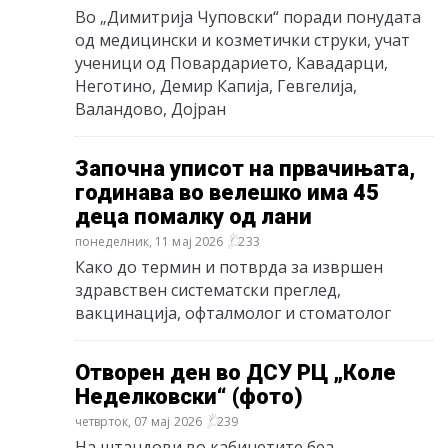
Во „Димитрија Чуповски“ поради понудата
од медицински и козметички струки, учат
ученици од Повардарието, Кавадарци,
Неготино, Демир Капија, Гевгелија,
Валандово, Дојран
Започна уписот на првачињата,
годинава во велешко има 45
деца помалку од лани
понеделник, 11 мај 2026
233
Како до термин и потврда за извршен
здравствен систематски преглед,
вакцинација, офталмолог и стоматолог
Отворен ден во ДСУ РЦ „Коле
Неделковски“ (фото)
четврток, 07 мај 2026
239
На штандови во кабинетите беа