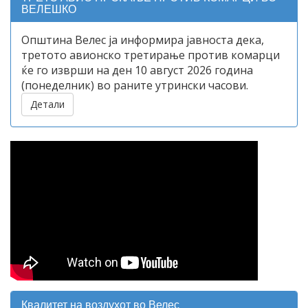
ВЕЛЕШКО
Општина Велес ја информира јавноста дека,
третото авионско третирање против комарци
ќе го изврши на ден 10 август 2026 година
(понеделник) во раните утрински часови.
Детали
Квалитет на воздухот во Велес