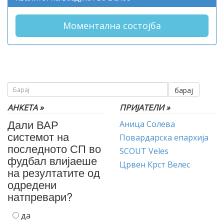
Моментална состојба
барај
АНКЕТА »
ПРИЈАТЕЛИ »
Дали ВАР
Аница Солева
системот на
Повардарска епархија
последното СП во
SCOUT Veles
фудбал влијаеше
Црвен Крст Велес
на резултатите од
одредени
натпревари?
да