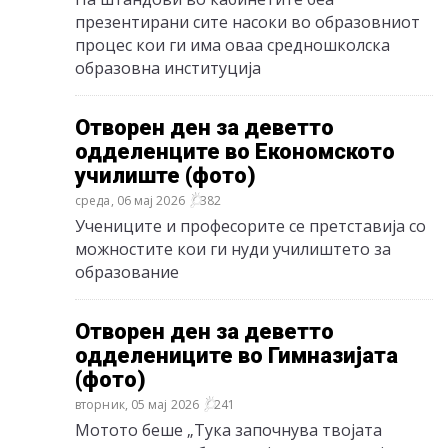
презентирани сите насоки во образовниот
процес кои ги има оваа средношколска
образовна институција
Отворен ден за деветто
одделенците во Економското
училиште (фото)
среда, 06 мај 2026
382
Учениците и професорите се претставија со
можностите кои ги нуди училиштето за
образование
Отворен ден за деветто
одделениците во Гимназијата
(фото)
вторник, 05 мај 2026
241
Мотото беше „Тука започнува твојата