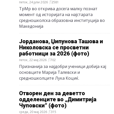
петок, 24 јули 2026
2581
ТрМр во открива досега малку познат
момент од историјата на најстарата
средношколска образовна институција во
Македонија
Јорданова, Џипунова Ташова и
Николовска се просветни
работници за 2026 (фото)
петок, 22 мај 2026
702
Признанија за најдобри ученици добија кај
основците Марија Талевски и
средношколците Лука Коциќ.
Отворен ден за деветто
одделенците во „Димитрија
Чуповски“ (фото)
среда, 20 мај 2026
315